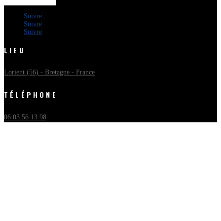
Suivre
Suivre
Suivre
LIEU
Lorient (56) - Bretagne - France
TÉLÉPHONE
06 03 56 13 98
EMAIL
mlavenu.photographie@gmail.com
Mentions légales
|
Politique de Confidentialité
|
Politique de Cookies
© 2023 -
SARL ML PROD
Site web par
ALPacs