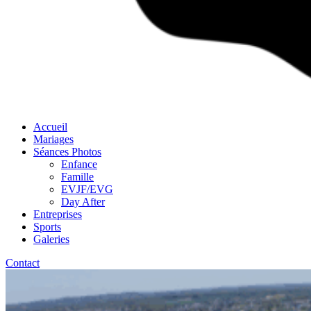
Accueil
Mariages
Séances Photos
Enfance
Famille
EVJF/EVG
Day After
Entreprises
Sports
Galeries
Contact