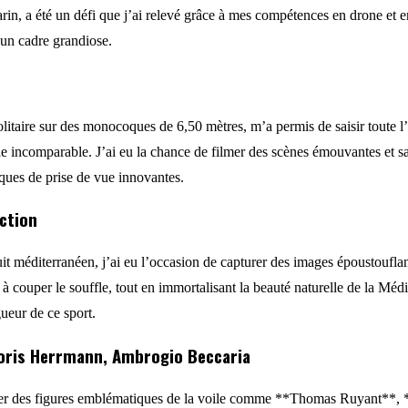
marin, a été un défi que j’ai relevé grâce à mes compétences en drone 
 un cadre grandiose.
olitaire sur des monocoques de 6,50 mètres, m’a permis de saisir toute l’
elle incomparable. J’ai eu la chance de filmer des scènes émouvantes et sai
iques de prise de vue innovantes.
action
it méditerranéen, j’ai eu l’occasion de capturer des images époustouflan
s à couper le souffle, tout en immortalisant la beauté naturelle de la Mé
gueur de ce sport.
 Boris Herrmann, Ambrogio Beccaria
viewer des figures emblématiques de la voile comme **Thomas Ruyant**