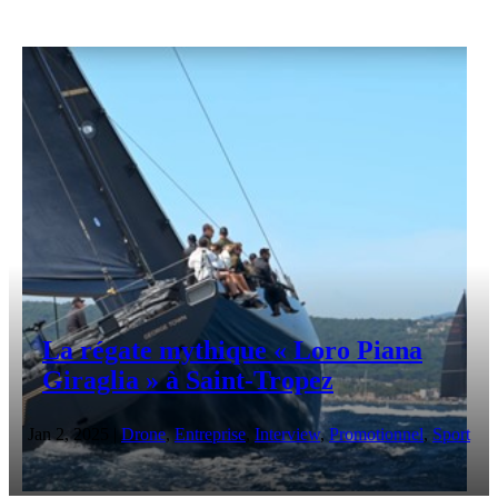
La régate mythique « Loro Piana
Giraglia » à Saint-Tropez
Jan 2, 2025
|
Drone
,
Entreprise
,
Interview
,
Promotionnel
,
Sport