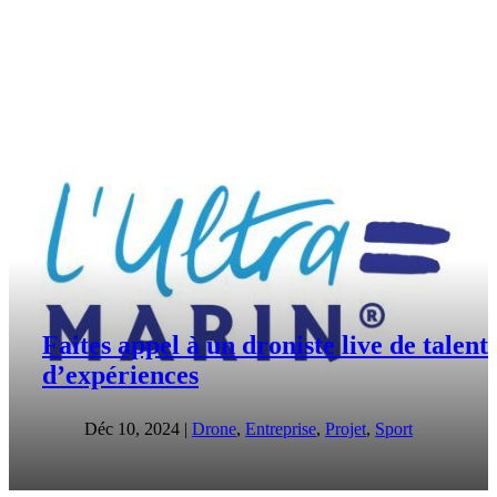
Faites appel à un droniste live de talent 
d’expériences
Déc 10, 2024
|
Drone
,
Entreprise
,
Projet
,
Sport