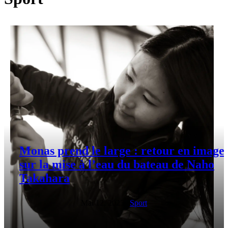
Monas prend le large : retour en image
sur la mise à l’eau du bateau de Naho
Takahara
Mai 12, 2025
|
Sport