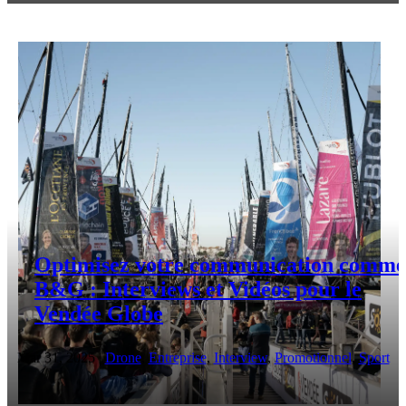
Optimisez votre communication comme
B&G : Interviews et Vidéos pour le
Vendée Globe
Mar 31, 2025
|
Drone
,
Entreprise
,
Interview
,
Promotionnel
,
Sport