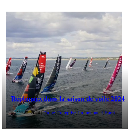
Replongez dans la saison de voile 2024
Déc 27, 2024
|
Drone
,
Entreprise
,
Promotionnel
,
Sport