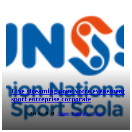
Live streaming pour votre évènement
sport entreprise corporate
Avr 22, 2024
|
Drone
,
Entreprise
,
Sport