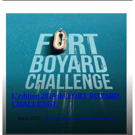
L’édition 2024 du FORT BOYARD
CHALLENGE
Jan 9, 2025
|
Drone
,
Entreprise
,
Promotionnel
,
Sport