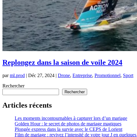
Replongez dans la saison de voile 2024
par
ml.prod
|
Déc 27, 2024
|
Drone
,
Entreprise
,
Promotionnel
,
Sport
Rechercher
Rechercher
Articles récents
Les moments incontournables à capturer lors d’un mariage
Golden Hour : le secret de photos de mariage magiques
Plongée express dans la survie avec le CEPS de Lorient
Film de mariage : revivez l’intensité de votre jour J en quelque