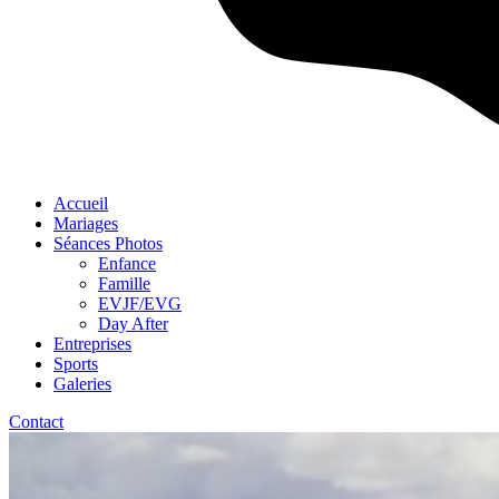
Accueil
Mariages
Séances Photos
Enfance
Famille
EVJF/EVG
Day After
Entreprises
Sports
Galeries
Contact